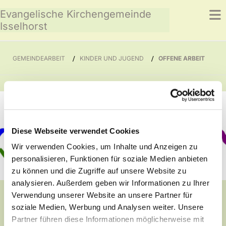
Evangelische Kirchengemeinde
Isselhorst
GEMEINDEARBEIT
/
KINDER UND JUGEND
/
OFFENE ARBEIT
Diese Webseite verwendet Cookies
Wir verwenden Cookies, um Inhalte und Anzeigen zu
personalisieren, Funktionen für soziale Medien anbieten
zu können und die Zugriffe auf unsere Website zu
analysieren. Außerdem geben wir Informationen zu Ihrer
Über die "klassische" Vereinsarbeit hinaus, hat der
CVJM Isselhorst auch Angebote der offenen
Verwendung unserer Website an unsere Partner für
Jugendarbeit.
soziale Medien, Werbung und Analysen weiter. Unsere
Natürlich sind unsere anderen Angebote auch für jeden
Partner führen diese Informationen möglicherweise mit