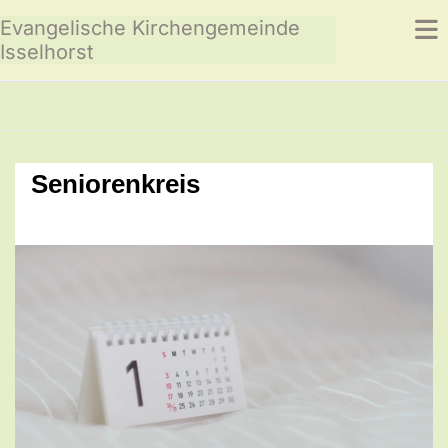
Evangelische Kirchengemeinde
Isselhorst
Seniorenkreis