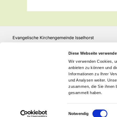
Evangelische Kirchengemeinde Isselhorst
Isselhorster Kirchplatz 13
33334 Gütersloh
Diese Webseite verwende
Fon: 05241 68149
Wir verwenden Cookies, um
GT-KG-Isselhorst@kk-ekvw.de
anbieten zu können und di
Informationen zu Ihrer Ve
und Analysen weiter. Unse
zusammen, die Sie ihnen b
gesammelt haben.
Einwilligungsauswahl
Notwendig