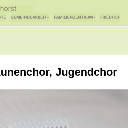
horst
STE
GEMEINDEARBEIT
FAMILIENZENTRUM
FRIEDHOF
unenchor, Jugendchor