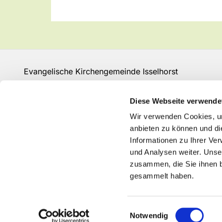
Evangelische Kirchengemeinde Isselhorst
Isselhorster Kirchplatz 13
33334 Gütersloh
Diese Webseite verwende
Fon: 05241 68149
Wir verwenden Cookies, um
GT-KG-Isselhorst@kk-ekvw.de
anbieten zu können und di
Informationen zu Ihrer Ve
und Analysen weiter. Unse
zusammen, die Sie ihnen b
gesammelt haben.
Einwilligungsauswahl
Notwendig