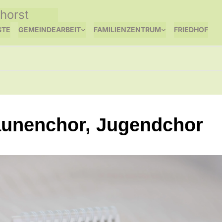
horst
STE
GEMEINDEARBEIT
FAMILIENZENTRUM
FRIEDHOF
unenchor, Jugendchor