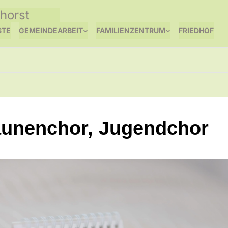
horst
STE
GEMEINDEARBEIT
FAMILIENZENTRUM
FRIEDHOF
unenchor, Jugendchor