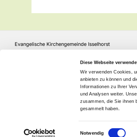
Evangelische Kirchengemeinde Isselhorst
Isselhorster Kirchplatz 13
33334 Gütersloh
Diese Webseite verwende
Fon: 05241 68149
Wir verwenden Cookies, um
GT-KG-Isselhorst@kk-ekvw.de
anbieten zu können und di
Informationen zu Ihrer Ve
und Analysen weiter. Unse
zusammen, die Sie ihnen b
gesammelt haben.
Einwilligungsauswahl
Notwendig