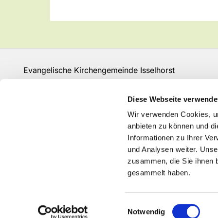
Evangelische Kirchengemeinde Isselhorst
Isselhorster Kirchplatz 13
33334 Gütersloh
Diese Webseite verwende
Fon: 05241 68149
Wir verwenden Cookies, um
GT-KG-Isselhorst@kk-ekvw.de
anbieten zu können und di
Informationen zu Ihrer Ve
und Analysen weiter. Unse
zusammen, die Sie ihnen b
gesammelt haben.
Einwilligungsauswahl
Notwendig