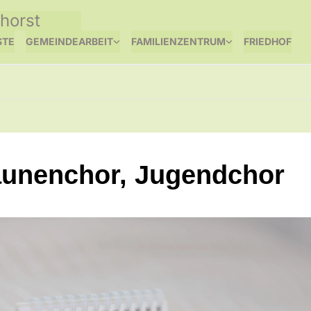
horst
STE
GEMEINDEARBEIT
FAMILIENZENTRUM
FRIEDHOF
unenchor, Jugendchor