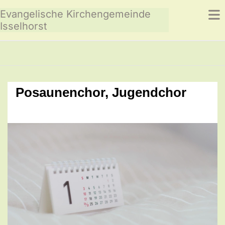
Evangelische Kirchengemeinde
Isselhorst
Posaunenchor, Jugendchor