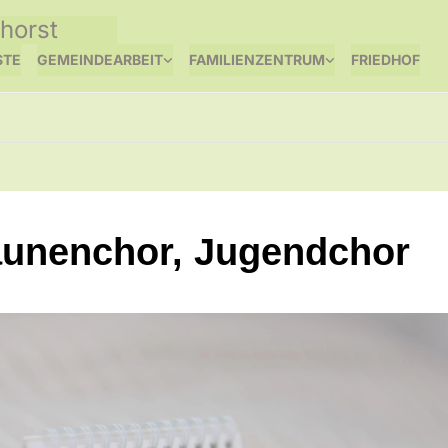
horst
STE
GEMEINDEARBEIT
FAMILIENZENTRUM
FRIEDHOF
unenchor, Jugendchor