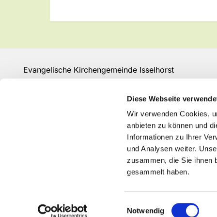
Evangelische Kirchengemeinde Isselhorst
Isselhorster Kirchplatz 13
33334 Gütersloh
Diese Webseite verwende
Fon: 05241 68149
Wir verwenden Cookies, um
GT-KG-Isselhorst@kk-ekvw.de
anbieten zu können und di
Informationen zu Ihrer Ve
und Analysen weiter. Unse
zusammen, die Sie ihnen b
gesammelt haben.
Einwilligungsauswahl
Notwendig