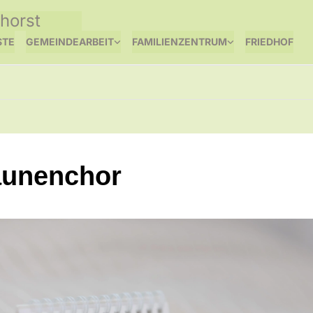
horst
STE
GEMEINDEARBEIT
FAMILIENZENTRUM
FRIEDHOF
unenchor