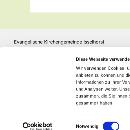
Evangelische Kirchengemeinde Isselhorst
Isselhorster Kirchplatz 13
33334 Gütersloh
Diese Webseite verwende
Fon: 05241 68149
Wir verwenden Cookies, um
GT-KG-Isselhorst@kk-ekvw.de
anbieten zu können und di
Informationen zu Ihrer Ve
und Analysen weiter. Unse
zusammen, die Sie ihnen b
gesammelt haben.
Einwilligungsauswahl
Notwendig