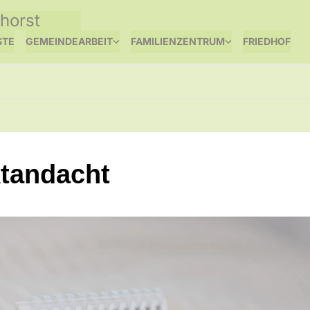
horst
STE
GEMEINDEARBEIT
FAMILIENZENTRUM
FRIEDHOF
tandacht