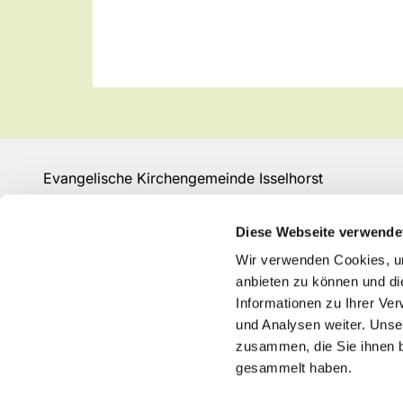
Evangelische Kirchengemeinde Isselhorst
Isselhorster Kirchplatz 13
33334 Gütersloh
Diese Webseite verwende
Fon: 05241 68149
Wir verwenden Cookies, um
GT-KG-Isselhorst@kk-ekvw.de
anbieten zu können und di
Informationen zu Ihrer Ve
und Analysen weiter. Unse
zusammen, die Sie ihnen b
gesammelt haben.