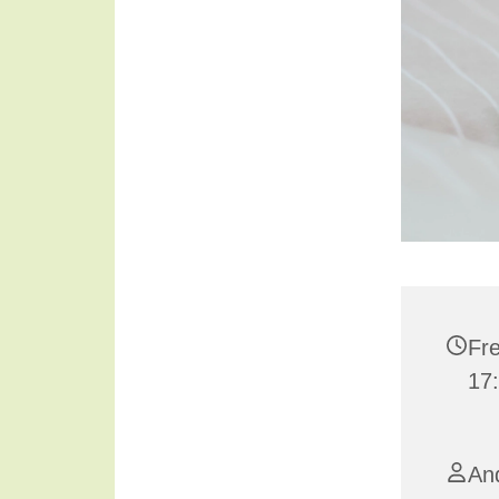
Fre
17
An