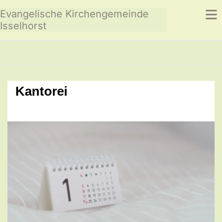
Evangelische Kirchengemeinde
Isselhorst
Kantorei