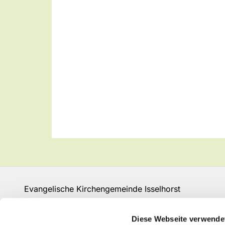
Evangelische Kirchengemeinde Isselhorst
Isselhorster Kirchplatz 13
33334 Gütersloh
Diese Webseite verwende