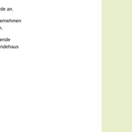
de an.
nternehmen
n.
gende
eindehaus