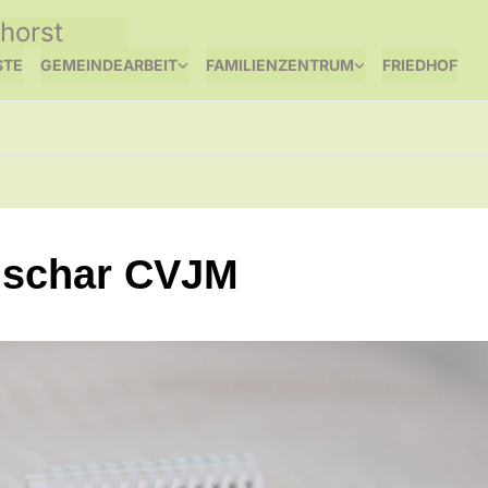
horst
STE
GEMEINDEARBEIT
FAMILIENZENTRUM
FRIEDHOF
schar CVJM