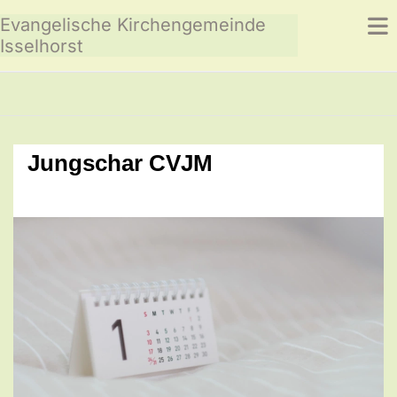
Evangelische Kirchengemeinde
Isselhorst
Jungschar CVJM