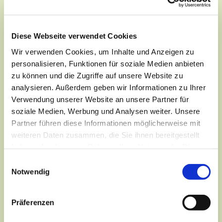
Je nach Jahreszeit sind wir draußen in der Natur und
erleben viele aufregende Abenteuer miteinander oder
wir bleiben drinnen, wo wir im ganzen Gemeindehaus
Diese Webseite verwendet Cookies
genug Platz zum Toben, Basteln und Spielen haben.
Wir verwenden Cookies, um Inhalte und Anzeigen zu
personalisieren, Funktionen für soziale Medien anbieten
zu können und die Zugriffe auf unsere Website zu
analysieren. Außerdem geben wir Informationen zu Ihrer
Verwendung unserer Website an unsere Partner für
soziale Medien, Werbung und Analysen weiter. Unsere
Partner führen diese Informationen möglicherweise mit
weiteren Daten zusammen, die Sie ihnen bereitgestellt
haben oder die sie im Rahmen Ihrer Nutzung der Dienste
gesammelt haben.
Einwilligungsauswahl
Notwendig
Präferenzen