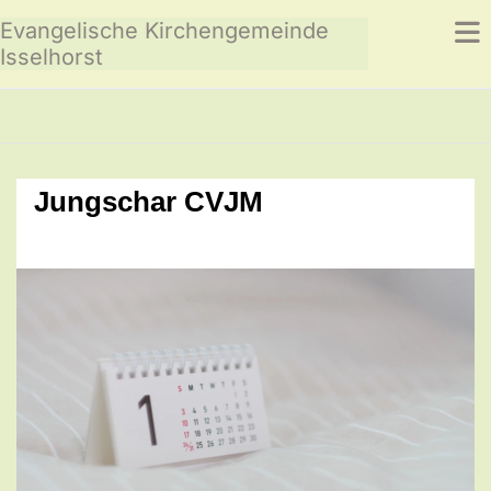
Evangelische Kirchengemeinde
Isselhorst
Jungschar CVJM