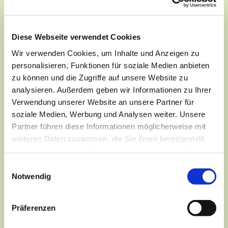
Je nach Jahreszeit sind wir draußen in der Natur und
erleben viele aufregende Abenteuer miteinander oder
wir bleiben drinnen, wo wir im ganzen Gemeindehaus
Diese Webseite verwendet Cookies
genug Platz zum Toben, Basteln und Spielen haben.
Wir verwenden Cookies, um Inhalte und Anzeigen zu
personalisieren, Funktionen für soziale Medien anbieten
zu können und die Zugriffe auf unsere Website zu
analysieren. Außerdem geben wir Informationen zu Ihrer
Verwendung unserer Website an unsere Partner für
soziale Medien, Werbung und Analysen weiter. Unsere
Partner führen diese Informationen möglicherweise mit
weiteren Daten zusammen, die Sie ihnen bereitgestellt
haben oder die sie im Rahmen Ihrer Nutzung der Dienste
gesammelt haben.
Einwilligungsauswahl
Notwendig
Präferenzen