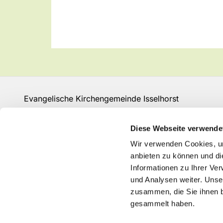
Evangelische Kirchengemeinde Isselhorst
Isselhorster Kirchplatz 13
33334 Gütersloh
Diese Webseite verwende
Fon: 05241 68149
Wir verwenden Cookies, um
GT-KG-Isselhorst@kk-ekvw.de
anbieten zu können und di
Informationen zu Ihrer Ve
und Analysen weiter. Unse
zusammen, die Sie ihnen b
gesammelt haben.