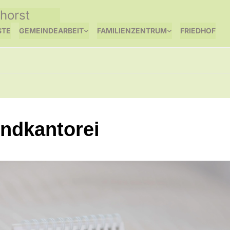
horst
STE
GEMEINDEARBEIT
FAMILIENZENTRUM
FRIEDHOF
ndkantorei