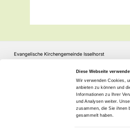
Evangelische Kirchengemeinde Isselhorst
Isselhorster Kirchplatz 13
33334 Gütersloh
Diese Webseite verwende
Fon: 05241 68149
Wir verwenden Cookies, um
GT-KG-Isselhorst@kk-ekvw.de
anbieten zu können und di
Informationen zu Ihrer Ve
und Analysen weiter. Unse
zusammen, die Sie ihnen b
gesammelt haben.