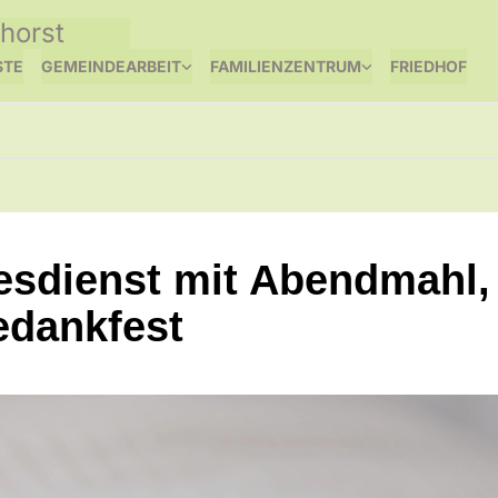
horst
STE
GEMEINDEARBEIT
FAMILIENZENTRUM
FRIEDHOF
esdienst mit Abendmahl,
edankfest