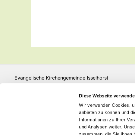
Evangelische Kirchengemeinde Isselhorst
Isselhorster Kirchplatz 13
33334 Gütersloh
Diese Webseite verwende
Fon: 05241 68149
Wir verwenden Cookies, um
GT-KG-Isselhorst@kk-ekvw.de
anbieten zu können und di
Informationen zu Ihrer Ve
und Analysen weiter. Unse
zusammen, die Sie ihnen b