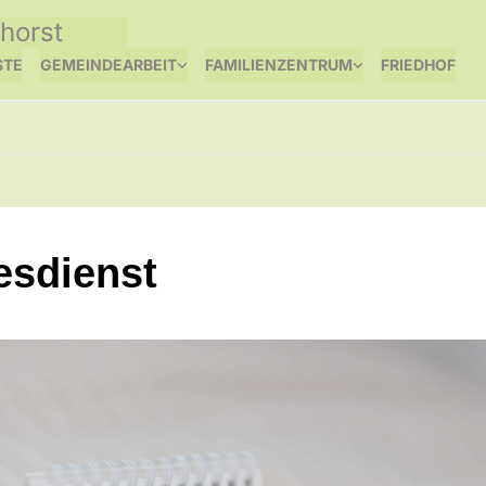
horst
STE
GEMEINDEARBEIT
FAMILIENZENTRUM
FRIEDHOF
esdienst