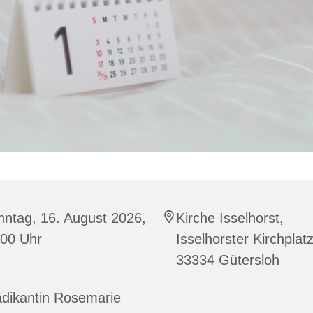
ntag, 16. August 2026,
Kirche Isselhorst,
:00 Uhr
Isselhorster Kirchplat
33334 Gütersloh
ädikantin Rosemarie