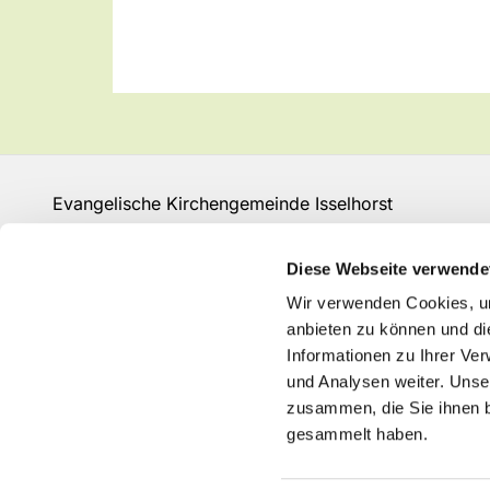
Evangelische Kirchengemeinde Isselhorst
Isselhorster Kirchplatz 13
33334 Gütersloh
Diese Webseite verwende
Fon: 05241 68149
Wir verwenden Cookies, um
GT-KG-Isselhorst@kk-ekvw.de
anbieten zu können und di
Informationen zu Ihrer Ve
und Analysen weiter. Unse
zusammen, die Sie ihnen b
gesammelt haben.