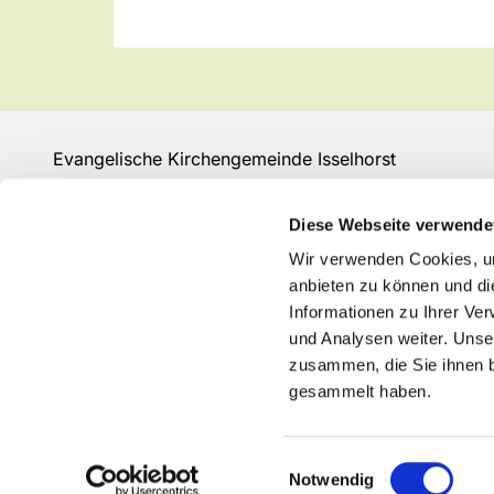
Evangelische Kirchengemeinde Isselhorst
Isselhorster Kirchplatz 13
33334 Gütersloh
Diese Webseite verwende
Fon: 05241 68149
Wir verwenden Cookies, um
GT-KG-Isselhorst@kk-ekvw.de
anbieten zu können und di
Informationen zu Ihrer Ve
und Analysen weiter. Unse
zusammen, die Sie ihnen b
gesammelt haben.
Einwilligungsauswahl
Notwendig