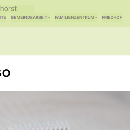
horst
STE
GEMEINDEARBEIT
FAMILIENZENTRUM
FRIEDHOF
GO