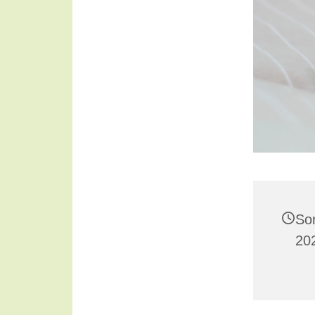
So
20