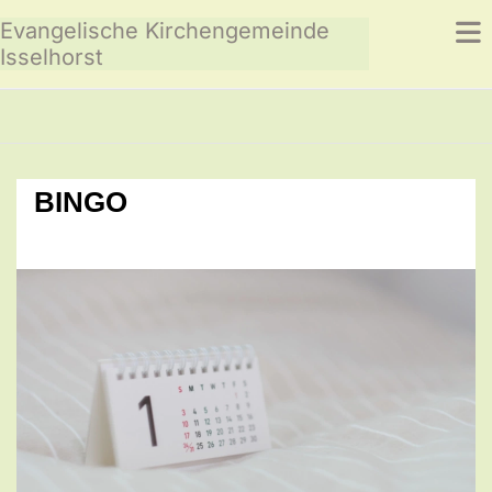
Evangelische Kirchengemeinde
Isselhorst
BINGO