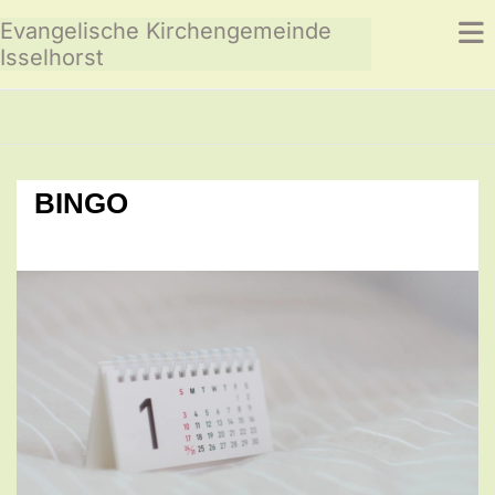
Evangelische Kirchengemeinde
Isselhorst
BINGO