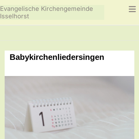
Evangelische Kirchengemeinde
Isselhorst
Babykirchenliedersingen